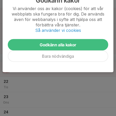
Godkänn kakor
Tor
Vi använder oss av kakor (cookies) för att vår
18
webbplats ska fungera bra för dig. De används
Fre
även för webbanalys i syfte att hjälpa oss att
förbättra våra tjänster.
19
Så använder vi cookies
Lör
20
Godkänn alla kakor
Sön
Bara nödvändiga
v.17
21
Mån
22
Tis
23
Ons
24