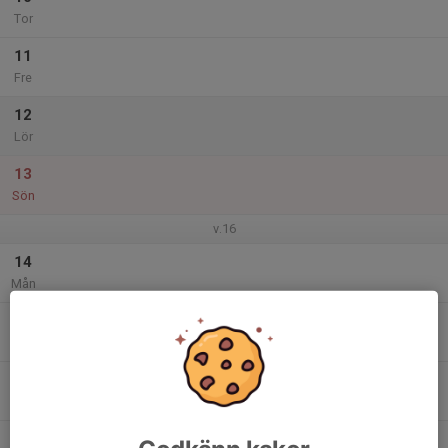
Tor
11
Fre
12
Lör
13
Sön
v.16
14
Mån
15
Tis
16
Ons
17