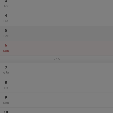
3
Tor
4
Fre
5
Lör
6
Sön
v.15
7
Mån
8
Tis
9
Ons
10