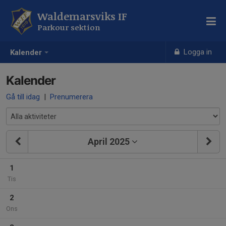
Waldemarsviks IF
Parkour sektion
Logga in
Kalender
Kalender
Gå till idag
|
Prenumerera
April 2025
1
Tis
2
Ons