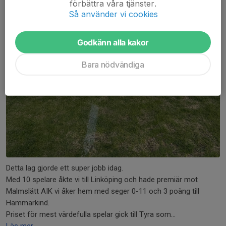
förbättra våra tjänster.
Så använder vi cookies
Godkänn alla kakor
Bara nödvändiga
Detta lag gjorde ett super jobb idag.
Med 10 spelare åkte vi till Linköping och hade premiär mot
Malmslätt AIK vi åker hem med seger 0-11 och 3 poäng till
Hammarkind.
Priset för mest värdefulla spelar gick till Tyra som...