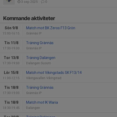
3 sep 2025
0
Kommande aktiviteter
Sön 9/8
Match mot BK Zeros F13 Grön
15:00-16:15
Grännäs IP
Tis 11/8
Träning Grännäs
17:30-19:00
Grännäs IP
Tor 13/8
Träning Dalängen
17:30-19:00
Dalängen Gusum
Lör 15/8
Match mot Vikingstads SK F13/14
11:00-12:15
Vikingavallen Vikingstad
Tis 18/8
Träning Grännäs
17:30-19:00
Grännäs IP
Tis 18/8
Match mot IK Waria
18:30-19:45
Dalängen