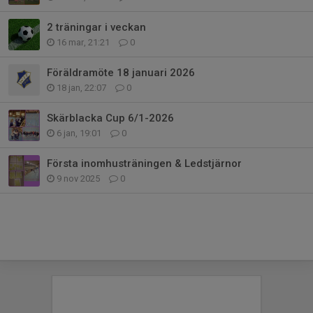
2 träningar i veckan
16 mar, 21:21
0
Föräldramöte 18 januari 2026
18 jan, 22:07
0
Skärblacka Cup 6/1-2026
6 jan, 19:01
0
Första inomhusträningen & Ledstjärnor
9 nov 2025
0