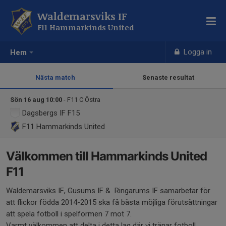
Waldemarsviks IF
F11 Hammarkinds United
Logga in
Hem
Nästa match
Senaste resultat
Sön 16 aug 10:00
- F11 C Östra
Dagsbergs IF F15
F11 Hammarkinds United
Välkommen till Hammarkinds United
F11
Waldemarsviks IF, Gusums IF & Ringarums IF samarbetar för
att flickor födda 2014-2015 ska få bästa möjliga förutsättningar
att spela fotboll i spelformen 7 mot 7.
Varmt välkommen att delta i detta lag där vi tränar fotboll,