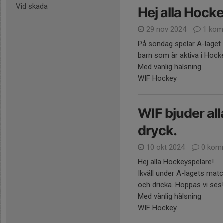
Vid skada
Hej alla Hock
29 nov 2024
1 kom
På söndag spelar A-laget 
barn som är aktiva i Hock
Med vänlig hälsning
WIF Hockey
WIF bjuder all
dryck.
10 okt 2024
0 kom
Hej alla Hockeyspelare!
Ikväll under A-lagets mat
och dricka. Hoppas vi ses
Med vänlig hälsning
WIF Hockey