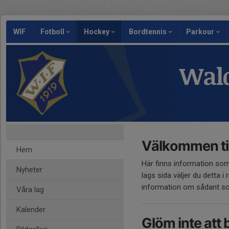
WIF
Fotboll
Hockey
Bordtennis
Parkour
Wald
Välkommen ti
Hem
Här finns information som b
Nyheter
lags sida väljer du detta i r
information om sådant som
Våra lag
Kalender
Glöm inte att 