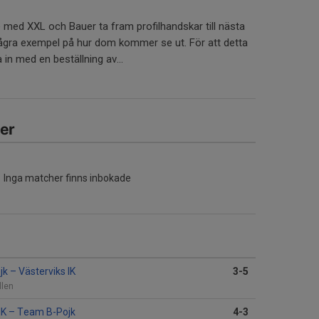
te med XXL och Bauer ta fram profilhandskar till nästa
några exempel på hur dom kommer se ut. För att detta
in med en beställning av...
er
Inga matcher finns inbokade
jk
–
Västerviks IK
3-5
llen
IK
–
Team B-Pojk
4-3