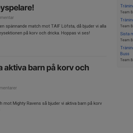
eyspelare!
Träni
Team B-
mentar
Tränin
en spännande match mot TAIF Löfsta, då bjuder vi alla
Team B-
eysektionen på korv och dricka. Hoppas vi ses!
Sista 
Team B-
Tränin
Buss
Team B-
a aktiva barn på korv och
mentarer
ch mot Mighty Ravens så bjuder vi aktiva barn på korv
!