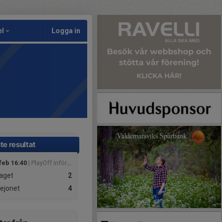
el
Logga in
te resultat
feb 16:40
| PlayOff inför kvalserie till HockeyTvåan
aget
2
Lejonet
4