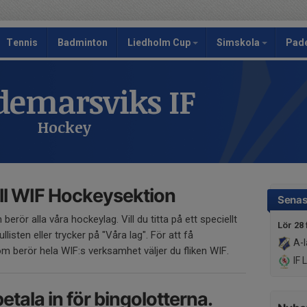
Tennis
Badminton
Liedholm Cup
Simskola
Pad
emarsviks IF
Hockey
ll WIF Hockeysektion
Senas
erör alla våra hockeylag. Vill du titta på ett speciellt
Lör 28 
ullisten eller trycker på "Våra lag". För att få
A-l
 berör hela WIF:s verksamhet väljer du fliken WIF.
IF 
betala in för bingolotterna.