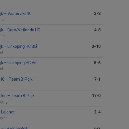
jk
–
Västerviks IK
3-8
llen
jk
–
Boro/Vetlanda HC
4-8
llen
jk
–
Linköping HC Blå
3-10
ad
jk
–
Linköping HC Vit
5-6
ad
 HC
–
Team B-Pojk
7-1
sten
–
Team B-Pojk
17-0
öping
F Lejonet
2-4
öping
n
–
Team B-Pojk
6-2