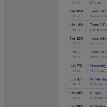
11:00
LF Arena
Tor 19/3
Team B-Po
19:00
Sparbanksha
Lör 14/3
Team B-Po
18:00
Sparbanksha
Tor 12/3
Team B-Po
19:00
Arena Grosv
Sön 8/3
Team B-Po
12:00
Arena Grosv
Lör 7/3
Vimmerby
13:00
VBO Arena
Sön 1/3
HC Vita Hä
10:00
Stallet Norrk
Lör 28/2
A-laget
–
I
16:40
Stallet Norrk
Lör 28/2
HC Wetter