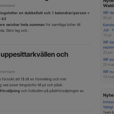
Nyhet
Wald
mentarer
 bingolotter en dubbellott och 1 kalendrar/person =
WIF-da
26 jul
0 63
lare swishar hela summan
för samtliga lotter till
Kansli
Juli - 
a. Skriv lag och...
10 jul
WIF da
septem
ll uppesittarkvällen och
25 jun
WIF av
25 ma
mentarer
WIF nu 
19 ma
försökt att få till en förenkling och mer
 vad avser bingolotto till jul och påsk.
lförsäljning
och fotbollen på påskförsäljningen av
Nyhet
Intres
Viktigt
Team B-