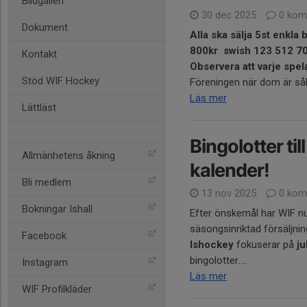
Bildgalleri
30 dec 2025
0 kom
Dokument
Alla ska sälja 5st enkla
800kr
swish 123 512 7
Kontakt
Observera att varje spe
Stöd WIF Hockey
Föreningen när dom är såld
Läs mer
Lättläst
Bingolotter ti
Allmänhetens åkning
kalender!
Bli medlem
13 nov 2025
0 kom
Bokningar Ishall
Efter önskemål har WIF nu 
säsongsinriktad försäljning
Facebook
Ishockey
fokuserar på
ju
bingolotter....
Instagram
Läs mer
WIF Profilkläder