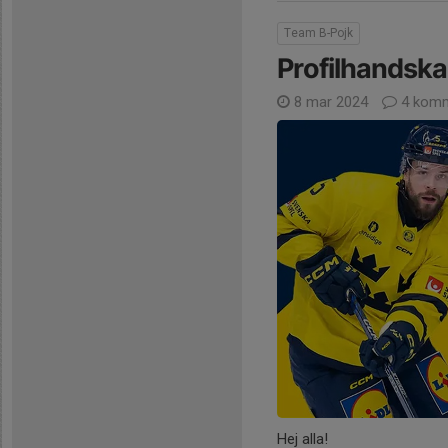
Team B-Pojk
Profilhandsk
8 mar 2024
4 komm
Hej alla!