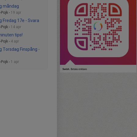
ng måndag
Pojk -
19 apr
g Fredag 17e - Svara
Pojk -
14 apr
minuten tips!
Pojk -
4 apr
g Torsdag Finspång -
Pojk -
1 apr