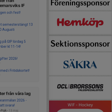
er från
emarsviks IF
gen och fest!
et semesterstängt 13
10 Augusti
g på GIP lördag 5
ber kl 11-14!
gifter 2026!
r
med i Fritidskortet!
r
er från våra lag
seanmälan 2026 -
 att svara!
Pojk -
13 maj