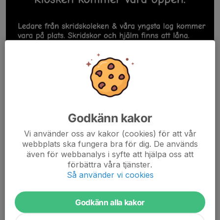
Godkänn kakor
Vi använder oss av kakor (cookies) för att vår
Läs mer
webbplats ska fungera bra för dig. De används
även för webbanalys i syfte att hjälpa oss att
förbättra våra tjänster.
Skridskoleken = GRATIS!
Så använder vi cookies
16 okt 2025
0 kommentarer
Godkänn alla kakor
Vi kan med glädje meddela att
Bottnagruppen
skapar
möjligheten för flera barn att vara med på Skridskoleken. Detta