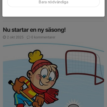
Bara nödvändiga
gör dom genom att subventionera deltagargiften för
Skridskoleken säsongen 25/26. Det ända man betalar är...
Läs mer
Nu startar en ny säsong!
2 okt 2025
0 kommentarer