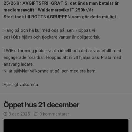
25/26 är AVGIFTSFRI=GRATIS, det ända man betalar är
medlemsavgift i Waldemarsviks IF 250kr/år.
Stort tack till BOTTNAGRUPPEN som gör detta möjligt .
Häng på och ha kul med oss på isen. Hoppas vi
ses! Obs hjälm och tjockare vantar är obligatorisk.
I WIF:s förening jobbar vi alla ideellt och det är värdefullt med
engagerade föräldrar. Hoppas att ni vill hjälpa oss. Prata med
ansvarig ledare.
Ni är självklar välkomna ut på isen med era barn.
Hjärtligt välkomna.
Öppet hus 21 december
3 dec 2025
0 kommentarer