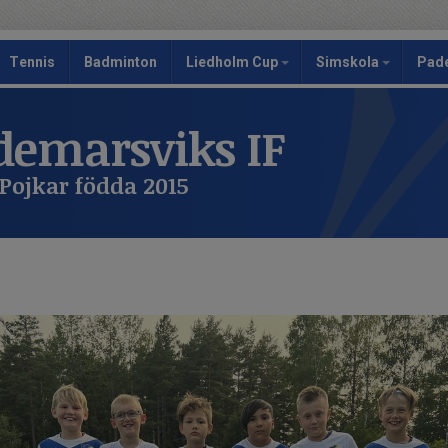
Tennis
Badminton
Liedholm Cup
Simskola
Pad
emarsviks IF
Pojkar födda 2015