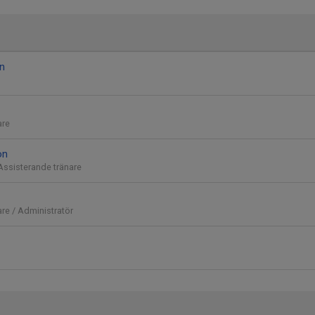
n
are
on
Assisterande tränare
re / Administratör