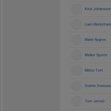
Knut Johansso
Liam Bäckstran
Malte Nygren
Melker Sporre
Milton Toft
Svante Svenss
Ture Jemsö