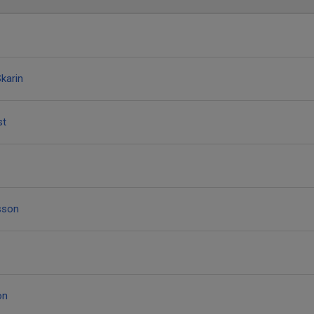
karin
st
sson
on