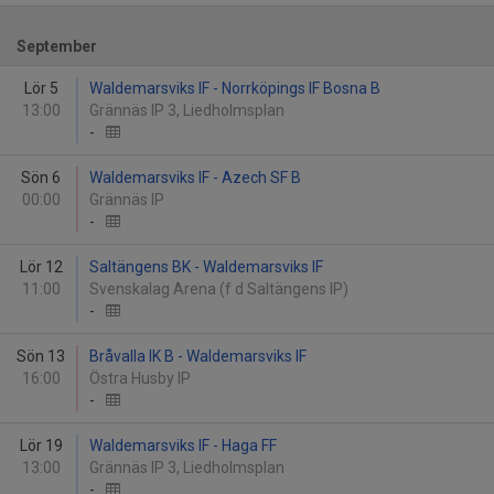
September
Lör 5
Waldemarsviks IF - Norrköpings IF Bosna B
13:00
Grännäs IP 3, Liedholmsplan
-
Sön 6
Waldemarsviks IF - Azech SF B
00:00
Grännäs IP
-
Lör 12
Saltängens BK - Waldemarsviks IF
11:00
Svenskalag Arena (f d Saltängens IP)
-
Sön 13
Bråvalla IK B - Waldemarsviks IF
16:00
Östra Husby IP
-
Lör 19
Waldemarsviks IF - Haga FF
13:00
Grännäs IP 3, Liedholmsplan
-