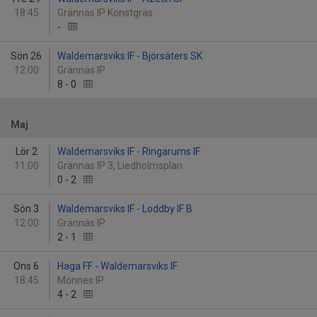
18:45
Grännäs IP Konstgräs
-
Sön 26
Waldemarsviks IF - Björsäters SK
12:00
Grännäs IP
8
-
0
Maj
Lör 2
Waldemarsviks IF - Ringarums IF
11:00
Grännäs IP 3, Liedholmsplan
0
-
2
Sön 3
Waldemarsviks IF - Loddby IF B
12:00
Grännäs IP
2
-
1
Ons 6
Haga FF - Waldemarsviks IF
18:45
Monnes IP
4
-
2