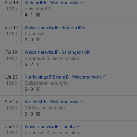
Sön 10
Kuddby IF B - Waldemarsviks IF
12:00
Helgestad IP 1
4
-
1
Sön 17
Waldemarsviks IF - Bråvalla IK B
12:00
Grännäs IP
3
-
0
Tis 19
Waldemarsviks IF - Saltängens BK
19:00
Grännäs IP 3, Liedholmsplan
3
-
2
Lör 23
Norrköpings IF Bosna B - Waldemarsviks IF
13:00
Bollspelaren naturgräs
0
-
3
Sön 24
Azech SF B - Waldemarsviks IF
13:00
MAXIvallen Wembley
0
-
3
Ons 27
Waldemarsviks IF - Loddby IF
19:00
Grännäs IP 3, Liedholmsplan