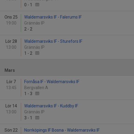
0
-
1
Ons 25
Waldemarsviks IF - Falerums IF
19:00
Grännäs IP
2
-
2
Lör 28
Waldemarsviks IF - Sturefors IF
13:00
Grännäs IP
1
-
2
Mars
Lör 7
Fornåsa IF - Waldemarsviks IF
13:45
Bergvallen A
1
-
3
Lör 14
Waldemarsviks IF - Kuddby IF
13:00
Grännäs IP
3
-
1
Sön 22
Norrköpings IF Bosna - Waldemarsviks IF