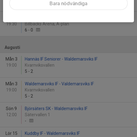
Bara nödvändiga
2
-
4
Tor 25
Svärtinge SK - Waldemarsviks IF
19:30
Billbäcks Arena, A-plan
6
-
0
Augusti
Mån 3
Hannäs IF Seniorer - Waldemarsviks IF
19:00
Kvarnviksvallen
5
-
2
Mån 3
Waldemarsviks IF - Valdemarsviks IF
19:00
Kvarnviksvallen
5
-
2
Sön 9
Björsäters SK - Waldemarsviks IF
12:00
Sätervallen 1
-
Lör 15
Kuddby IF - Waldemarsviks IF