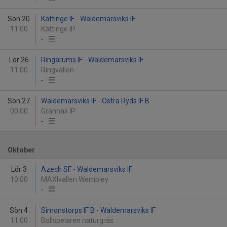
Sön 20
Kättinge IF - Waldemarsviks IF
11:00
Kättinge IP
-
Lör 26
Ringarums IF - Waldemarsviks IF
11:00
Ringvallen
-
Sön 27
Waldemarsviks IF - Östra Ryds IF B
00:00
Grännäs IP
-
Oktober
Lör 3
Azech SF - Waldemarsviks IF
10:00
MAXIvallen Wembley
-
Sön 4
Simonstorps IF B - Waldemarsviks IF
11:00
Bollspelaren naturgräs