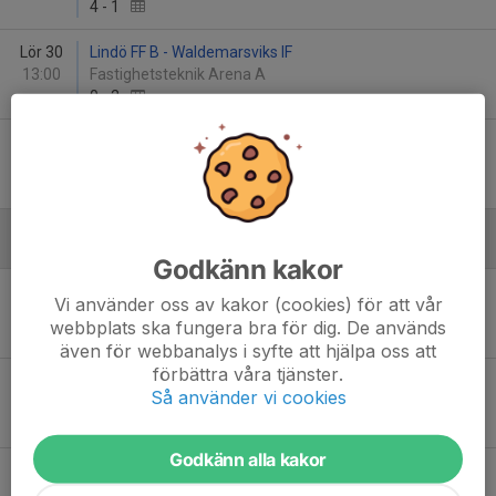
4
-
1
Lör 30
Lindö FF B - Waldemarsviks IF
13:00
Fastighetsteknik Arena A
0
-
2
Sön 31
Waldemarsviks IF - Simonstorps IF B
12:00
Grännäs IP
2
-
4
Juni
Godkänn kakor
Fre 5
Waldemarsviks IF - Kuddby IF
Vi använder oss av kakor (cookies) för att vår
19:00
Grännäs IP 3, Liedholmsplan
webbplats ska fungera bra för dig. De används
2
-
2
även för webbanalys i syfte att hjälpa oss att
förbättra våra tjänster.
Sön 14
Waldemarsviks IF - Kättinge IF
Så använder vi cookies
12:00
Grännäs IP
16
-
0
Godkänn alla kakor
Tor 18
Waldemarsviks IF - Svärtinge SK
19:00
Grännäs IP 3, Liedholmsplan