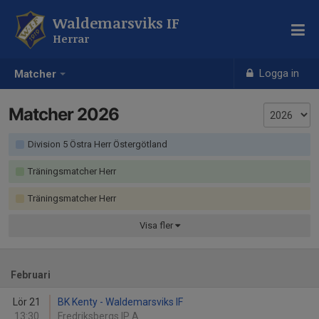
Waldemarsviks IF
Herrar
Logga in
Matcher
Matcher 2026
Division 5 Östra Herr Östergötland
Träningsmatcher Herr
Träningsmatcher Herr
Visa
fler
Februari
Lör 21
BK Kenty - Waldemarsviks IF
13:30
Fredriksbergs IP A