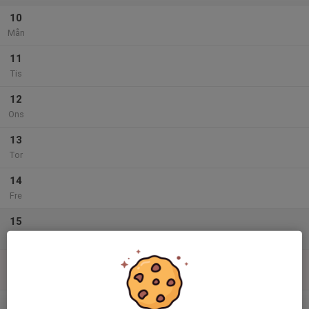
10
Mån
11
Tis
12
Ons
13
Tor
14
Fre
15
Lör
16
Sön
v.34