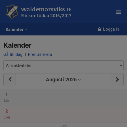
Waldemarsviks IF
Flickor födda 2016/2017
Logga in
Kalender
Kalender
Gå till idag
|
Prenumerera
Augusti 2026
1
Lör
2
Sön
v.32