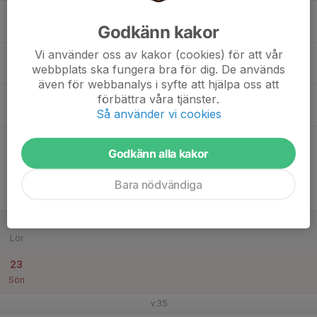
17
Godkänn kakor
Mån
Vi använder oss av kakor (cookies) för att vår
18
webbplats ska fungera bra för dig. De används
Tis
även för webbanalys i syfte att hjälpa oss att
19
förbättra våra tjänster.
Så använder vi cookies
Ons
20
Godkänn alla kakor
Tor
21
Bara nödvändiga
Fre
22
Lör
23
Sön
v.35