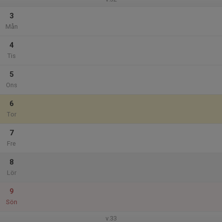
3
Mån
4
Tis
5
Ons
6
Tor
7
Fre
8
Lör
9
Sön
v.33