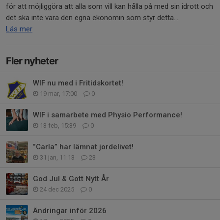
för att möjliggöra att alla som vill kan hålla på med sin idrott och
det ska inte vara den egna ekonomin som styr detta....
Läs mer
Fler nyheter
WIF nu med i Fritidskortet!
19 mar, 17:00
0
WIF i samarbete med Physio Performance!
13 feb, 15:39
0
”Carla” har lämnat jordelivet!
31 jan, 11:13
23
God Jul & Gott Nytt År
24 dec 2025
0
Ändringar inför 2026