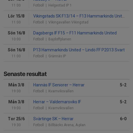
11:00
Fotboll
| Helgestad IP 1
Lör 15/8
Vikingstads SK F13/14
–
F13 Hammarkinds United
11:00
Fotboll
| Vikingavallen Vikingstad
Sön 16/8
Dagsbergs IF F15
–
F11 Hammarkinds United
10:00
Fotboll
| Bajdoffplanen
Sön 16/8
P13 Hammarkinds United
–
Lindö FF P2013 Svart
11:00
Fotboll
| Grännäs IP
Senaste resultat
Mån 3/8
Hannäs IF Seniorer
–
Herrar
5-2
19:00
Fotboll
| Kvarnviksvallen
Mån 3/8
Herrar
–
Valdemarsviks IF
5-2
19:00
Fotboll
| Kvarnviksvallen
Tor 25/6
Svärtinge SK
–
Herrar
6-0
19:30
Fotboll
| Billbäcks Arena, A-plan