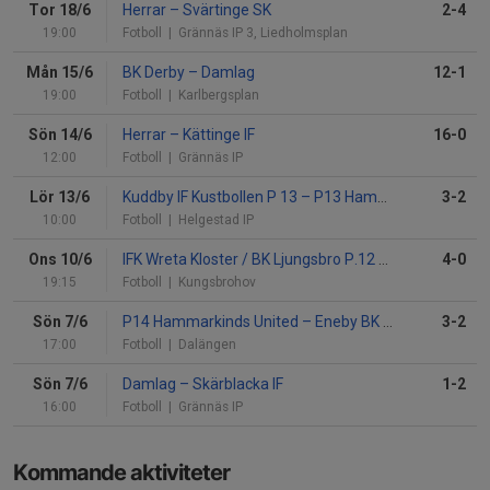
Tor 18/6
Herrar
–
Svärtinge SK
2-4
19:00
Fotboll
| Grännäs IP 3, Liedholmsplan
Mån 15/6
BK Derby
–
Damlag
12-1
19:00
Fotboll
| Karlbergsplan
Sön 14/6
Herrar
–
Kättinge IF
16-0
12:00
Fotboll
| Grännäs IP
Lör 13/6
Kuddby IF Kustbollen P 13
–
P13 Hammarkinds United
3-2
10:00
Fotboll
| Helgestad IP
Ons 10/6
IFK Wreta Kloster / BK Ljungsbro P.12
–
P14 Hammarki
4-0
19:15
Fotboll
| Kungsbrohov
Sön 7/6
P14 Hammarkinds United
–
Eneby BK P2012 Grön
3-2
17:00
Fotboll
| Dalängen
Sön 7/6
Damlag
–
Skärblacka IF
1-2
16:00
Fotboll
| Grännäs IP
Kommande aktiviteter