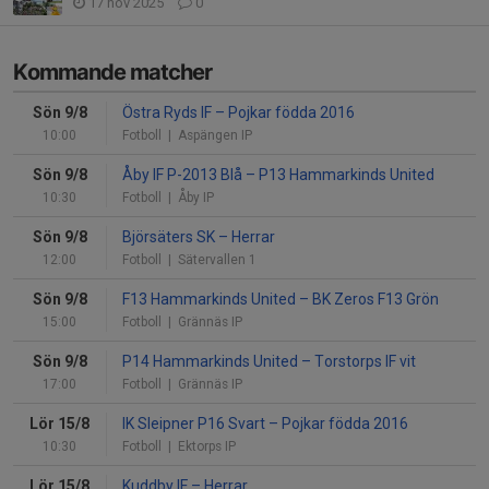
17 nov 2025
0
Kommande matcher
Sön 9/8
Östra Ryds IF
–
Pojkar födda 2016
10:00
Fotboll
| Aspängen IP
Sön 9/8
Åby IF P-2013 Blå
–
P13 Hammarkinds United
10:30
Fotboll
| Åby IP
Sön 9/8
Björsäters SK
–
Herrar
12:00
Fotboll
| Sätervallen 1
Sön 9/8
F13 Hammarkinds United
–
BK Zeros F13 Grön
15:00
Fotboll
| Grännäs IP
Sön 9/8
P14 Hammarkinds United
–
Torstorps IF vit
17:00
Fotboll
| Grännäs IP
Lör 15/8
IK Sleipner P16 Svart
–
Pojkar födda 2016
10:30
Fotboll
| Ektorps IP
Lör 15/8
Kuddby IF
–
Herrar