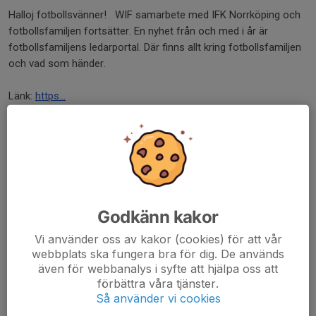
Halloj fotbollsvänner! WIF samarbete med IFK Norrköping och
fotbollsfamiljen fortsätter. En nyhet från och med i år är
fotbollsfamiljens ledarportal. Där finns allt kring fotbollsfamiljen
och vad som händer.
Länk:
https...
Läs mer
WIF avgifter 2026!
25 mar, 17:27
0 kommentarer
Godkänn kakor
Vi använder oss av kakor (cookies) för att vår
webbplats ska fungera bra för dig. De används
även för webbanalys i syfte att hjälpa oss att
förbättra våra tjänster.
Så använder vi cookies