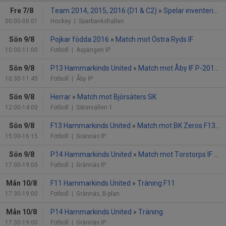
Fre 7/8
Team 2014, 2015, 2016 (D1 & C2)
»
Spelar inventering säsongen 26/27
00:00-00:01
Hockey
| Sparbankshallen
Sön 9/8
Pojkar födda 2016
»
Match mot Östra Ryds IF
10:00-11:00
Fotboll
| Aspängen IP
Sön 9/8
P13 Hammarkinds United
»
Match mot Åby IF P-2013 Blå
10:30-11:45
Fotboll
| Åby IP
Sön 9/8
Herrar
»
Match mot Björsäters SK
12:00-14:00
Fotboll
| Sätervallen 1
Sön 9/8
F13 Hammarkinds United
»
Match mot BK Zeros F13 Grön
15:00-16:15
Fotboll
| Grännäs IP
Sön 9/8
P14 Hammarkinds United
»
Match mot Torstorps IF vit
17:00-19:00
Fotboll
| Grännäs IP
Mån 10/8
F11 Hammarkinds United
»
Träning F11
17:30-19:00
Fotboll
| Grännäs, B-plan
Mån 10/8
P14 Hammarkinds United
»
Träning
17:30-19:00
Fotboll
| Grännäs IP