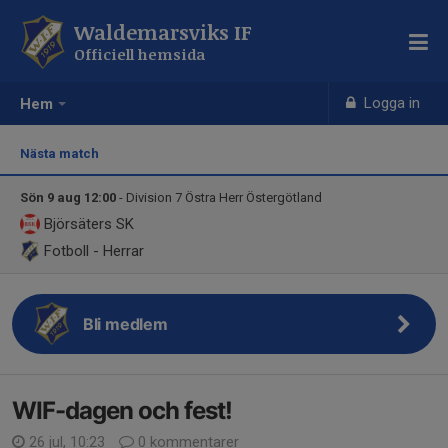
Waldemarsviks IF
Officiell hemsida
Logga in
Hem
Nästa match
Sön 9 aug 12:00
- Division 7 Östra Herr Östergötland
Björsäters SK
Fotboll - Herrar
Bli medlem
WIF-dagen och fest!
26 jul, 10:23
0 kommentarer